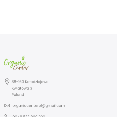
88-160 Kołodziejewo
Kwiatowa 3
Poland
organiccenterpl@gmail.com
0048 533 860 320