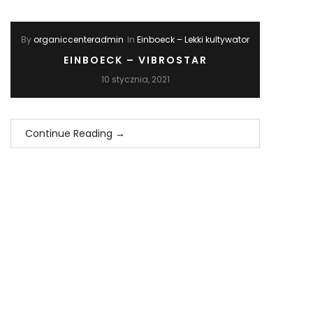
By
organiccenteradmin
In
Einboeck – Lekki kultywator
EINBOECK – VIBROSTAR
10 stycznia, 2021
Continue Reading
→