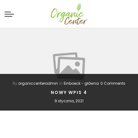
By
organiccenteradmin
In
Einboeck - główna
0 Comments
NOWY WPIS 4
9 stycznia, 2021