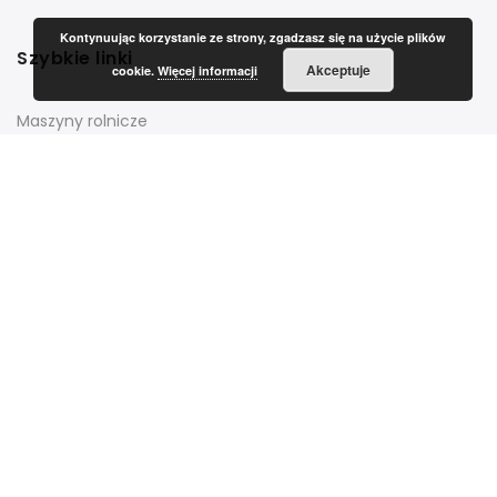
Kontynuując korzystanie ze strony, zgadzasz się na użycie plików
Szybkie linki
Akceptuje
cookie.
Więcej informacji
Maszyny rolnicze
Zapisz się do newslettera
Lista wyboru
Organic Center
Wybierz
Przeczytałem i zgadzam się z regulaminem