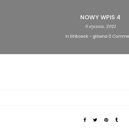
NOWY WPIS 4
9 stycznia, 2021
In
Einboeck - główna
0 Comme