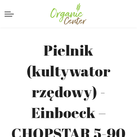
Pielnik
(kultywator
rzędowy) -
Einboeck –
CHOPSTAR 5-90