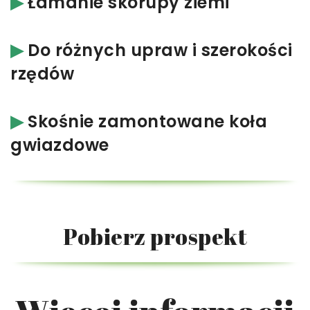
▶︎
Łamanie skorupy ziemi
▶︎
Do różnych upraw i szerokości
rzędów
▶︎
Skośnie zamontowane koła
gwiazdowe
Pobierz prospekt