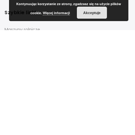
Kontynuując korzystanie ze strony, zgadzasz się na użycie plików
Szybkie linki
Akceptuje
cookie.
Więcej informacji
Maszyny rolnicze
Zapisz się do newslettera
Lista wyboru
Organic Center
Wybierz
Przeczytałem i zgadzam się z regulaminem