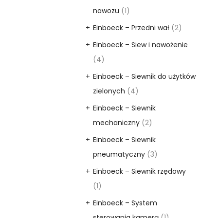
nawozu
(1)
Einboeck – Przedni wał
(2)
Einboeck – Siew i nawożenie
(4)
Einboeck – Siewnik do użytków
zielonych
(4)
Einboeck – Siewnik
mechaniczny
(2)
Einboeck – Siewnik
pneumatyczny
(3)
Einboeck – Siewnik rzędowy
(1)
Einboeck – System
sterowania kamerą
(1)